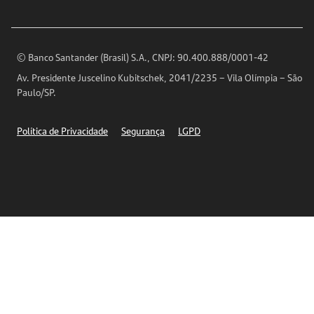
Imprensa
Encontre nossas agências
Análises Econômicas
Horários de Atendimento
© Banco Santander (Brasil) S.A., CNPJ: 90.400.888/0001-42
Definições de Cookies
Av. Presidente Juscelino Kubitschek, 2041/2235 – Vila Olímpia – São
Telefones
Paulo/SP.
Segurança
Política de Privacidade
Segurança
LGPD
Ética – Canal de denúncia