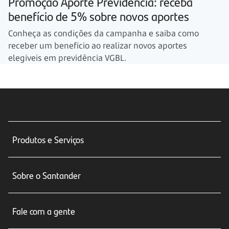
Promoção Aporte Previdência: receba
benefício de 5% sobre novos aportes
Conheça as condições da campanha e saiba como
receber um benefício ao realizar novos aportes
elegíveis em previdência VGBL.
Produtos e Serviços
Conta corrente
Sobre o Santander
Cartões de crédito
Sobre nós
Seguros
Fale com a gente
Educação Financeira