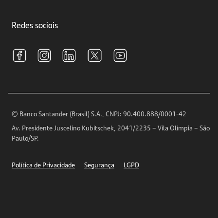
Crédito e Financiamentos
Central de Atendimento
Trabalhe conosco
Investimentos
Redes sociais
Central de Renegociação
Sustentabilidade
Tarifas e pacotes de serviços
S.A.C
Relações com Investidores
Para sua Empresa
Ouvidoria
Imprensa
Encontre nossas agências
Análises Econômicas
Horários de Atendimento
© Banco Santander (Brasil) S.A., CNPJ: 90.400.888/0001-42
Definições de Cookies
Av. Presidente Juscelino Kubitschek, 2041/2235 – Vila Olímpia – São
Telefones
Paulo/SP.
Segurança
Política de Privacidade
Segurança
LGPD
Ética – Canal de denúncia