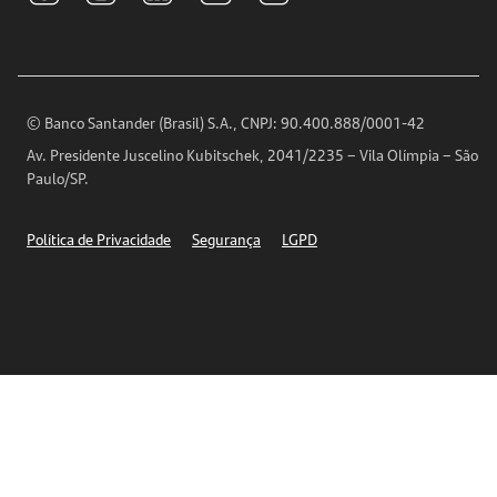
Para sua Empresa
Ouvidoria
Imprensa
Encontre nossas agências
Análises Econômicas
Horários de Atendimento
© Banco Santander (Brasil) S.A., CNPJ: 90.400.888/0001-42
Definições de Cookies
Av. Presidente Juscelino Kubitschek, 2041/2235 – Vila Olímpia – São
Telefones
Paulo/SP.
Segurança
Política de Privacidade
Segurança
LGPD
Ética – Canal de denúncia