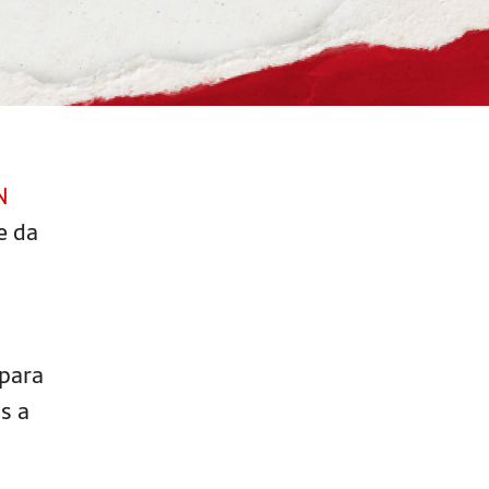
N
e da
 para
s a