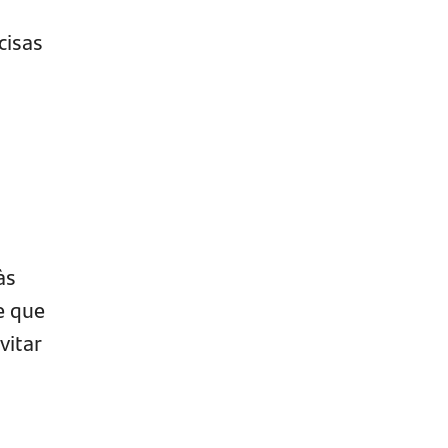
cisas
às
e que
vitar