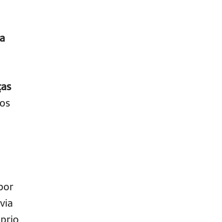
a
ças
ros
por
via
prio