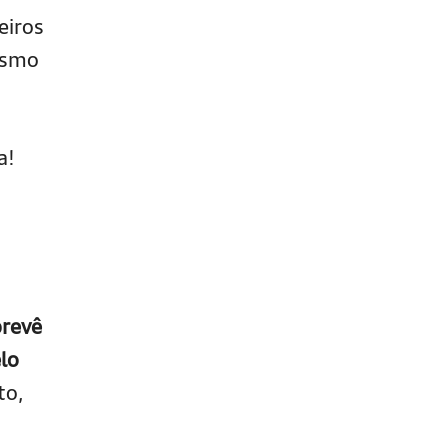
eiros
esmo
a!
prevê
lo
to,