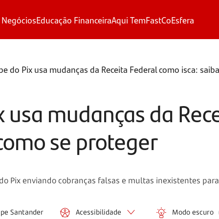
 Negócios
Educação Financeira
Aqui Tem
FastCo
Esfera
e do Pix usa mudanças da Receita Federal como isca: saib
x usa mudanças da Rece
 como se proteger
do Pix enviando cobranças falsas e multas inexistentes par
ipe Santander
Acessibilidade
Modo escuro