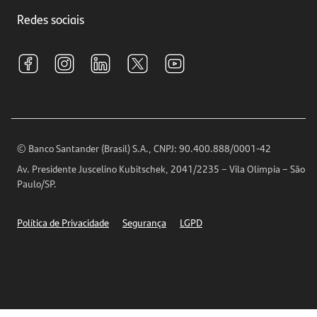
Trabalhe conosco
Investimentos
Redes sociais
Central de Renegociação
Sustentabilidade
Tarifas e pacotes de serviços
S.A.C
Relações com Investidores
Para sua Empresa
Ouvidoria
Imprensa
Encontre nossas agências
Análises Econômicas
Horários de Atendimento
© Banco Santander (Brasil) S.A., CNPJ: 90.400.888/0001-42
Definições de Cookies
Av. Presidente Juscelino Kubitschek, 2041/2235 – Vila Olímpia – São
Telefones
Paulo/SP.
Segurança
Política de Privacidade
Segurança
LGPD
Ética – Canal de denúncia