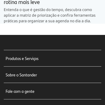
rotina mais leve
Entenda o que é gestão do tempo, descubra como
aplicar a matriz de priorização e confira ferramentas
práticas para organizar a sua agenda no dia a dia.
Produtos e Serviços
Conta corrente
Sobre o Santander
Cartões de crédito
Sobre nós
Seguros
Fale com a gente
Educação Financeira
Crédito e Financiamentos
Central de Atendimento