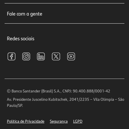
Sobre nós
Seguros
Fale com a gente
Educação Financeira
Crédito e Financiamentos
Central de Atendimento
Trabalhe conosco
Investimentos
Redes sociais
Central de Renegociação
Sustentabilidade
Tarifas e pacotes de serviços
S.A.C
Relações com Investidores
Para sua Empresa
Ouvidoria
Imprensa
Encontre nossas agências
Análises Econômicas
Horários de Atendimento
© Banco Santander (Brasil) S.A., CNPJ: 90.400.888/0001-42
Definições de Cookies
Av. Presidente Juscelino Kubitschek, 2041/2235 – Vila Olímpia – São
Telefones
Paulo/SP.
Segurança
Política de Privacidade
Segurança
LGPD
Ética – Canal de denúncia