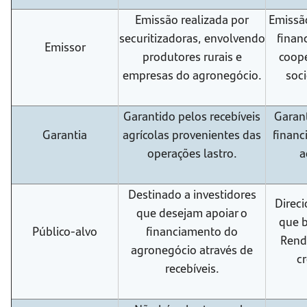
Emissão realizada por
Emissão
securitizadoras, envolvendo
finan
Emissor
produtores rurais e
coope
empresas do agronegócio.
soci
Garantido pelos recebíveis
Garant
Garantia
agrícolas provenientes das
financ
operações lastro.
a
Destinado a investidores
Direci
que desejam apoiar o
que 
Público-alvo
financiamento do
Rend
agronegócio através de
cr
recebíveis.