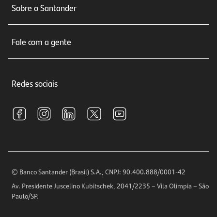
Sobre o Santander
Cartões de crédito
Sobre nós
Seguros
Fale com a gente
Educação Financeira
Crédito e Financiamentos
Central de Atendimento
Trabalhe conosco
Investimentos
Redes sociais
Central de Renegociação
Sustentabilidade
Tarifas e pacotes de serviços
S.A.C
Relações com Investidores
Para sua Empresa
Ouvidoria
Imprensa
Encontre nossas agências
Análises Econômicas
Horários de Atendimento
© Banco Santander (Brasil) S.A., CNPJ: 90.400.888/0001-42
Definições de Cookies
Av. Presidente Juscelino Kubitschek, 2041/2235 – Vila Olímpia – São
Telefones
Paulo/SP.
Segurança