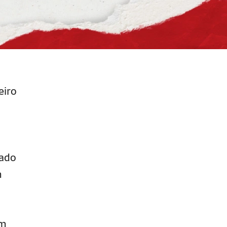
eiro
cado
m
em