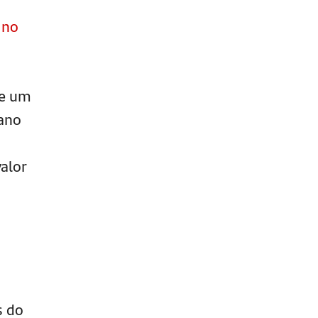
 no
ue um
ano
valor
s do