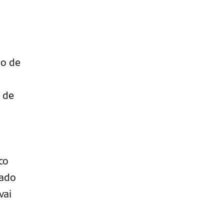
po de
 de
co
rado
vai