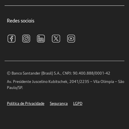
Educação Financeira
Crédito e Financiamentos
Central de Atendimento
Trabalhe conosco
Investimentos
Redes sociais
Central de Renegociação
Sustentabilidade
Tarifas e pacotes de serviços
S.A.C
Relações com Investidores
Para sua Empresa
Ouvidoria
Imprensa
Encontre nossas agências
Análises Econômicas
Horários de Atendimento
© Banco Santander (Brasil) S.A., CNPJ: 90.400.888/0001-42
Definições de Cookies
Av. Presidente Juscelino Kubitschek, 2041/2235 – Vila Olímpia – São
Telefones
Paulo/SP.
Segurança
Política de Privacidade
Segurança
LGPD
Ética – Canal de denúncia