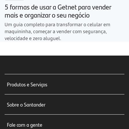
5 formas de usar a Getnet para vender
mais e organizar o seu negócio
Um guia completo para transformar o celular em
maquininha, começar a vender com segurança,
velocidade e zero aluguel.
Produtos e Serviços
Conta corrente
Sobre o Santander
Cartões de crédito
Sobre nós
Seguros
Fale com a gente