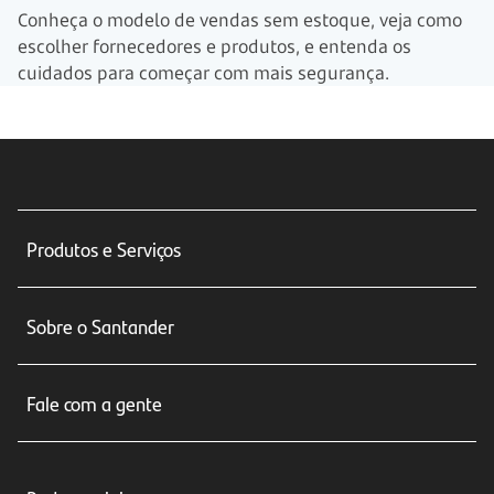
Conheça o modelo de vendas sem estoque, veja como
escolher fornecedores e produtos, e entenda os
cuidados para começar com mais segurança.
Produtos e Serviços
Conta corrente
Sobre o Santander
Cartões de crédito
Sobre nós
Seguros
Fale com a gente
Educação Financeira
Crédito e Financiamentos
Central de Atendimento
Trabalhe conosco