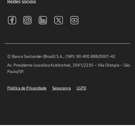
Investimentos
Redes sociais
Central de Renegociação
Sustentabilidade
Tarifas e pacotes de serviços
S.A.C
Relações com Investidores
Para sua Empresa
Ouvidoria
Imprensa
Encontre nossas agências
Análises Econômicas
Horários de Atendimento
© Banco Santander (Brasil) S.A., CNPJ: 90.400.888/0001-42
Definições de Cookies
Av. Presidente Juscelino Kubitschek, 2041/2235 – Vila Olímpia – São
Telefones
Paulo/SP.
Segurança
Política de Privacidade
Segurança
LGPD
Ética – Canal de denúncia