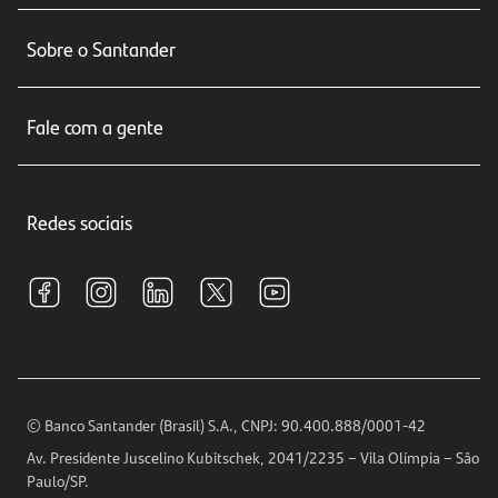
Conta corrente
Sobre o Santander
Cartões de crédito
Sobre nós
Seguros
Fale com a gente
Educação Financeira
Crédito e Financiamentos
Central de Atendimento
Trabalhe conosco
Investimentos
Redes sociais
Central de Renegociação
Sustentabilidade
Tarifas e pacotes de serviços
S.A.C
Relações com Investidores
Para sua Empresa
Ouvidoria
Imprensa
Encontre nossas agências
Análises Econômicas
Horários de Atendimento
© Banco Santander (Brasil) S.A., CNPJ: 90.400.888/0001-42
Definições de Cookies
Av. Presidente Juscelino Kubitschek, 2041/2235 – Vila Olímpia – São
Telefones
Paulo/SP.