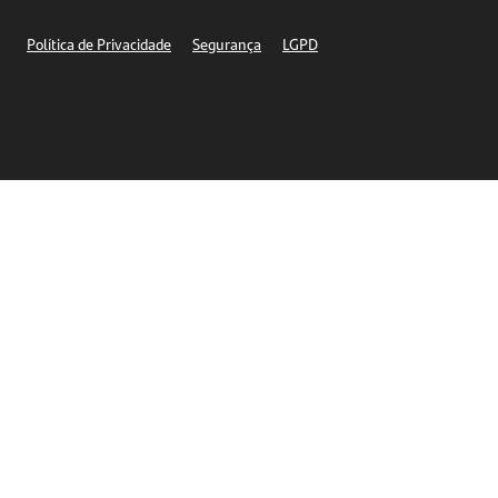
Segurança
Política de Privacidade
Segurança
LGPD
Ética – Canal de denúncia