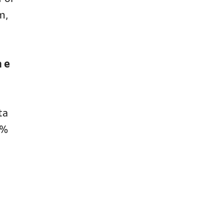
m,
a e
ta
0%