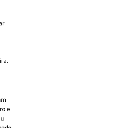
ar
ira.
ram
ro e
u
eado