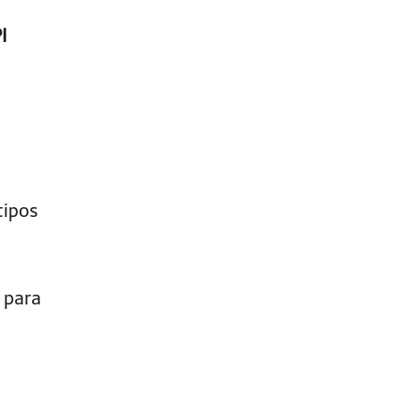
I
tipos
s para