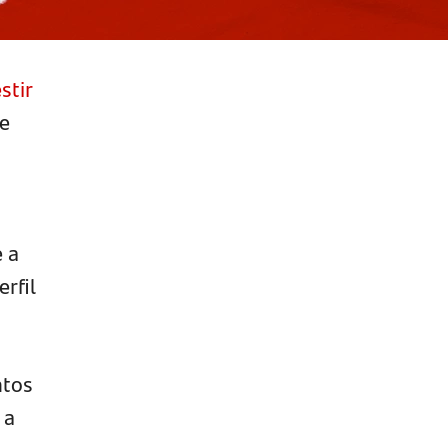
stir
se
 a
rfil
ntos
 a