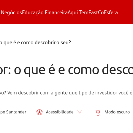
 Negócios
Educação Financeira
Aqui Tem
FastCo
Esfera
: o que é e como descobrir o seu?
dor: o que é e como desco
o? Vem descobrir com a gente que tipo de investidor você é
ipe Santander
Acessibilidade
Modo escuro