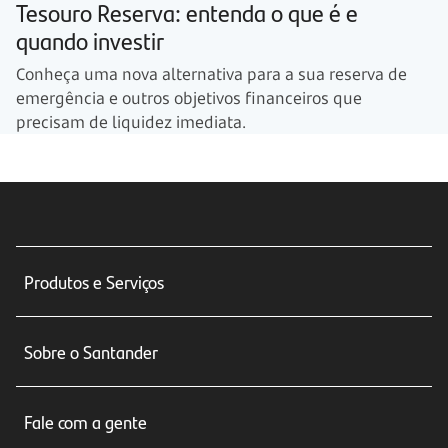
Tesouro Reserva: entenda o que é e
quando investir
Conheça uma nova alternativa para a sua reserva de
emergência e outros objetivos financeiros que
precisam de liquidez imediata.
Produtos e Serviços
Conta corrente
Sobre o Santander
Cartões de crédito
Sobre nós
Seguros
Fale com a gente
Educação Financeira