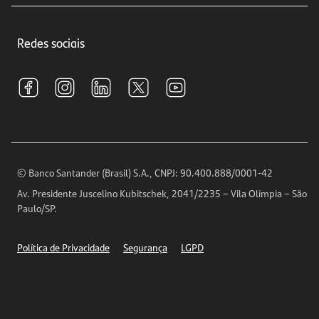
Crédito e Financiamentos
Central de Atendimento
Trabalhe conosco
Investimentos
Redes sociais
Central de Renegociação
Sustentabilidade
Tarifas e pacotes de serviços
S.A.C
Relações com Investidores
Para sua Empresa
Ouvidoria
Imprensa
Encontre nossas agências
Análises Econômicas
Horários de Atendimento
© Banco Santander (Brasil) S.A., CNPJ: 90.400.888/0001-42
Definições de Cookies
Av. Presidente Juscelino Kubitschek, 2041/2235 – Vila Olímpia – São
Telefones
Paulo/SP.
Segurança
Política de Privacidade
Segurança
LGPD
Ética – Canal de denúncia