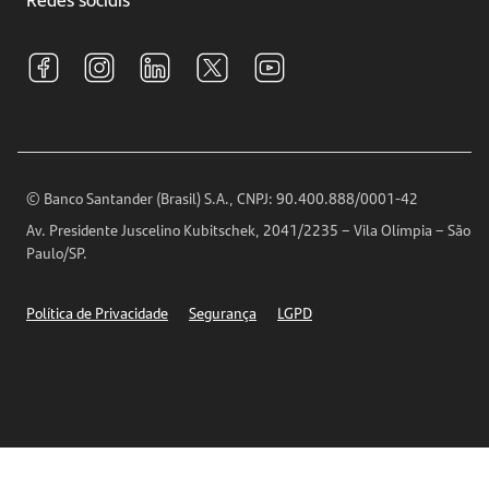
Central de Renegociação
Sustentabilidade
Tarifas e pacotes de serviços
S.A.C
Relações com Investidores
Para sua Empresa
Ouvidoria
Imprensa
Encontre nossas agências
Análises Econômicas
Horários de Atendimento
© Banco Santander (Brasil) S.A., CNPJ: 90.400.888/0001-42
Definições de Cookies
Av. Presidente Juscelino Kubitschek, 2041/2235 – Vila Olímpia – São
Telefones
Paulo/SP.
Segurança
Política de Privacidade
Segurança
LGPD
Ética – Canal de denúncia