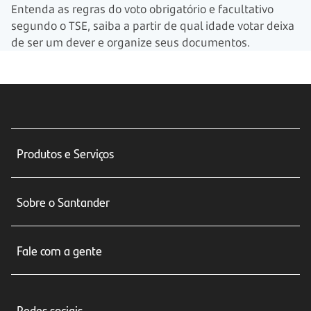
Entenda as regras do voto obrigatório e facultativo
segundo o TSE, saiba a partir de qual idade votar deixa
de ser um dever e organize seus documentos.
Produtos e Serviços
Conta corrente
Sobre o Santander
Cartões de crédito
Sobre nós
Seguros
Fale com a gente
Educação Financeira
Crédito e Financiamentos
Central de Atendimento
Trabalhe conosco
Investimentos
Redes sociais