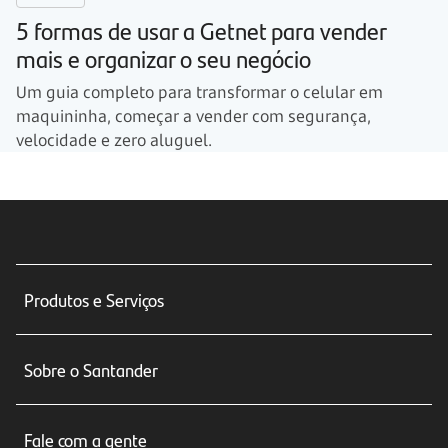
5 formas de usar a Getnet para vender
mais e organizar o seu negócio
Um guia completo para transformar o celular em
maquininha, começar a vender com segurança,
velocidade e zero aluguel.
Produtos e Serviços
Conta corrente
Sobre o Santander
Cartões de crédito
Sobre nós
Seguros
Fale com a gente