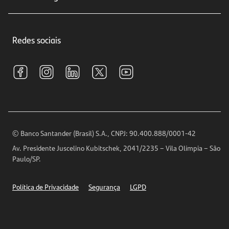
Educação Financeira
Crédito e Financiamentos
Central de Atendimento
Trabalhe conosco
Investimentos
Redes sociais
Central de Renegociação
Sustentabilidade
Tarifas e pacotes de serviços
S.A.C
Relações com Investidores
Para sua Empresa
Ouvidoria
Imprensa
Encontre nossas agências
Análises Econômicas
Horários de Atendimento
© Banco Santander (Brasil) S.A., CNPJ: 90.400.888/0001-42
Definições de Cookies
Av. Presidente Juscelino Kubitschek, 2041/2235 – Vila Olímpia – São
Telefones
Paulo/SP.
Segurança
Política de Privacidade
Segurança
LGPD
Ética – Canal de denúncia