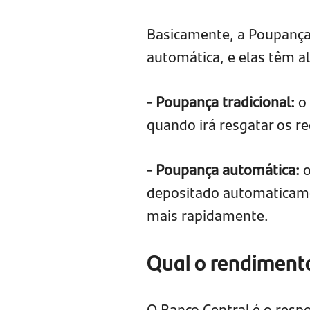
Basicamente, a Poupança 
automática, e elas têm a
- Poupança tradicional:
o 
quando irá resgatar os re
- Poupança automática:
o
depositado automaticame
mais rapidamente.
Qual o rendiment
O Banco Central é o resp