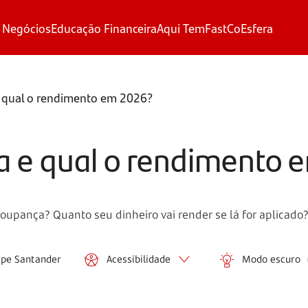
 Negócios
Educação Financeira
Aqui Tem
FastCo
Esfera
 qual o rendimento em 2026?
a e qual o rendimento 
pança? Quanto seu dinheiro vai render se lá for aplicado? 
ipe Santander
Acessibilidade
Modo escuro