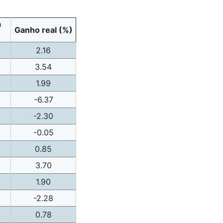
a
Ganho real (%)
2.16
3.54
1.99
-6.37
-2.30
-0.05
0.85
3.70
1.90
-2.28
0.78