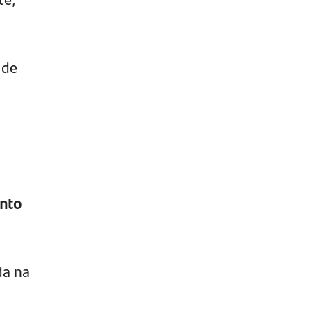
 de
ento
da na