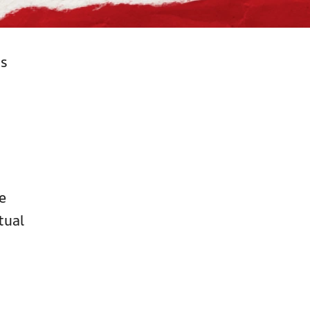
is
e
tual