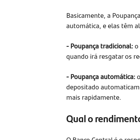
Basicamente, a Poupança 
automática, e elas têm a
- Poupança tradicional:
o 
quando irá resgatar os re
- Poupança automática:
o
depositado automaticame
mais rapidamente.
Qual o rendiment
O Banco Central é o resp