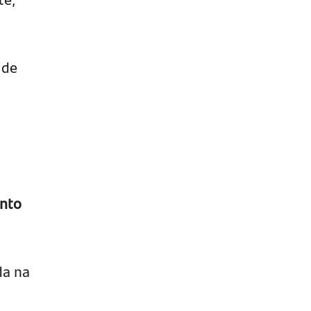
 de
ento
da na