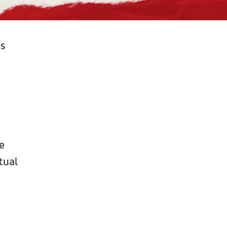
is
e
tual