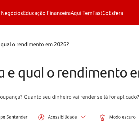
 Negócios
Educação Financeira
Aqui Tem
FastCo
Esfera
 qual o rendimento em 2026?
a e qual o rendimento 
pança? Quanto seu dinheiro vai render se lá for aplicado? 
ipe Santander
Acessibilidade
Modo escuro