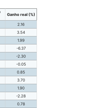
a
Ganho real (%)
2.16
3.54
1.99
-6.37
-2.30
-0.05
0.85
3.70
1.90
-2.28
0.78