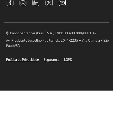
Relações com Investidores
Para sua Empresa
Ouvidoria
Imprensa
Encontre nossas agências
Análises Econômicas
Horários de Atendimento
© Banco Santander (Brasil) S.A., CNPJ: 90.400.888/0001-42
Definições de Cookies
Av. Presidente Juscelino Kubitschek, 2041/2235 – Vila Olímpia – São
Telefones
Paulo/SP.
Segurança
Política de Privacidade
Segurança
LGPD
Ética – Canal de denúncia