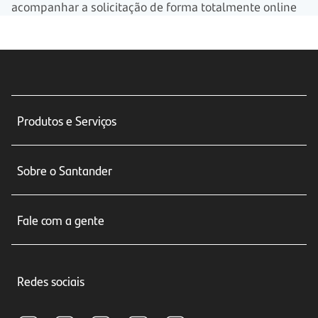
acompanhar a solicitação de forma totalmente online
Produtos e Serviços
Conta corrente
Sobre o Santander
Cartões de crédito
Sobre nós
Seguros
Fale com a gente
Educação Financeira
Crédito e Financiamentos
Central de Atendimento
Trabalhe conosco
Investimentos
Redes sociais
Central de Renegociação
Sustentabilidade
Tarifas e pacotes de serviços
S.A.C