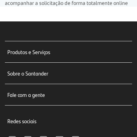
acompanhar a solicitação de forma totalmente online
Produtos e Serviços
Conta corrente
Sobre o Santander
Cartões de crédito
Sobre nós
Seguros
Fale com a gente
Educação Financeira
Crédito e Financiamentos
Central de Atendimento
Trabalhe conosco
Investimentos
Redes sociais
Central de Renegociação
Sustentabilidade
Tarifas e pacotes de serviços
S.A.C