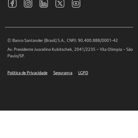
Relações com Investidores
Para sua Empresa
Ouvidoria
Imprensa
Encontre nossas agências
Análises Econômicas
Horários de Atendimento
© Banco Santander (Brasil) S.A., CNPJ: 90.400.888/0001-42
Definições de Cookies
Av. Presidente Juscelino Kubitschek, 2041/2235 – Vila Olímpia – São
Telefones
Paulo/SP.
Segurança
Política de Privacidade
Segurança
LGPD
Ética – Canal de denúncia