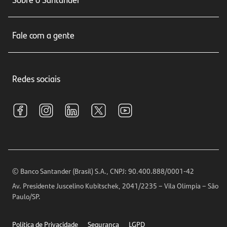
Cartões de crédito
Sobre nós
Seguros
Fale com a gente
Educação Financeira
Crédito e Financiamentos
Central de Atendimento
Trabalhe conosco
Investimentos
Redes sociais
Central de Renegociação
Sustentabilidade
Tarifas e pacotes de serviços
S.A.C
Relações com Investidores
Para sua Empresa
Ouvidoria
Imprensa
Encontre nossas agências
Análises Econômicas
Horários de Atendimento
© Banco Santander (Brasil) S.A., CNPJ: 90.400.888/0001-42
Definições de Cookies
Av. Presidente Juscelino Kubitschek, 2041/2235 – Vila Olímpia – São
Telefones
Paulo/SP.
Segurança
Política de Privacidade
Segurança
LGPD