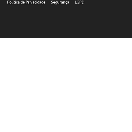
Política de Privacidade
Segurança
LGPD
Ética – Canal de denúncia