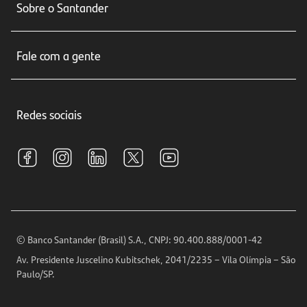
Sobre o Santander
Cartões de crédito
Sobre nós
Seguros
Fale com a gente
Educação Financeira
Crédito e Financiamentos
Central de Atendimento
Trabalhe conosco
Investimentos
Redes sociais
Central de Renegociação
Sustentabilidade
Tarifas e pacotes de serviços
S.A.C
Relações com Investidores
Para sua Empresa
Ouvidoria
Imprensa
Encontre nossas agências
Análises Econômicas
Horários de Atendimento
© Banco Santander (Brasil) S.A., CNPJ: 90.400.888/0001-42
Definições de Cookies
Av. Presidente Juscelino Kubitschek, 2041/2235 – Vila Olímpia – São
Telefones
Paulo/SP.
Segurança