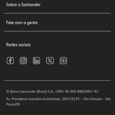
Sobre o Santander
Cartões de crédito
Sobre nós
Seguros
Fale com a gente
Educação Financeira
Crédito e Financiamentos
Central de Atendimento
Trabalhe conosco
Investimentos
Redes sociais
Central de Renegociação
Sustentabilidade
Tarifas e pacotes de serviços
S.A.C
Relações com Investidores
Para sua Empresa
Ouvidoria
Imprensa
Encontre nossas agências
Análises Econômicas
Horários de Atendimento
© Banco Santander (Brasil) S.A., CNPJ: 90.400.888/0001-42
Definições de Cookies
Av. Presidente Juscelino Kubitschek, 2041/2235 – Vila Olímpia – São
Telefones
Paulo/SP.
Segurança