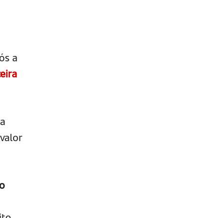
ós a
eira
sa
valor
 o
ito