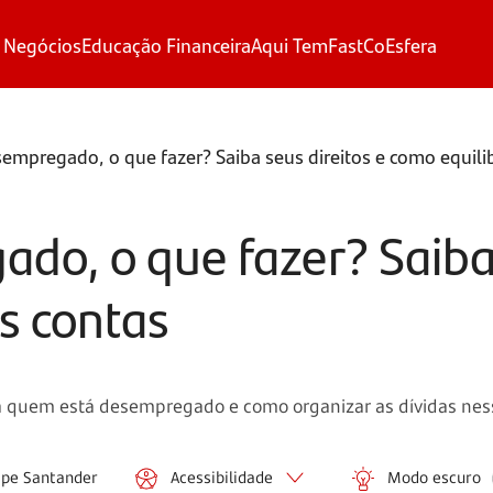
 Negócios
Educação Financeira
Aqui Tem
FastCo
Esfera
empregado, o que fazer? Saiba seus direitos e como equilib
do, o que fazer? Saiba 
s contas
ra quem está desempregado e como organizar as dívidas nesse
ipe Santander
Acessibilidade
Modo escuro