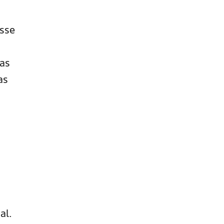
esse
cas
as
al.