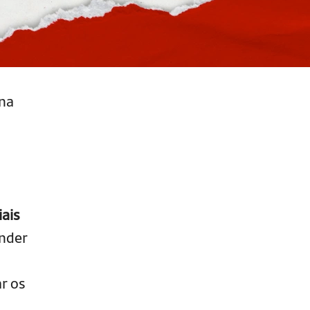
na
iais
nder
ar os