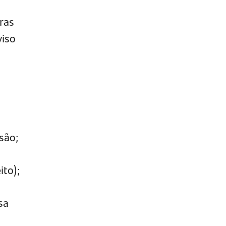
ras
viso
são;
ito);
sa