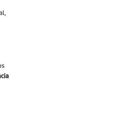
al,
.
os
ncia