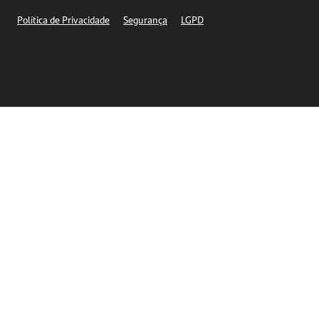
Segurança
Política de Privacidade
Segurança
LGPD
Ética – Canal de denúncia