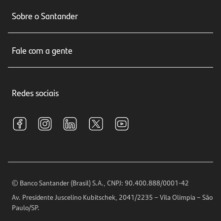
Conta corrente
Sobre o Santander
Cartões de crédito
Sobre nós
Seguros
Fale com a gente
Educação Financeira
Crédito e Financiamentos
Central de Atendimento
Trabalhe conosco
Investimentos
Redes sociais
Central de Renegociação
Sustentabilidade
Tarifas e pacotes de serviços
S.A.C
Relações com Investidores
Para sua Empresa
Ouvidoria
Imprensa
Encontre nossas agências
Análises Econômicas
Horários de Atendimento
© Banco Santander (Brasil) S.A., CNPJ: 90.400.888/0001-42
Definições de Cookies
Av. Presidente Juscelino Kubitschek, 2041/2235 – Vila Olímpia – São
Telefones
Paulo/SP.