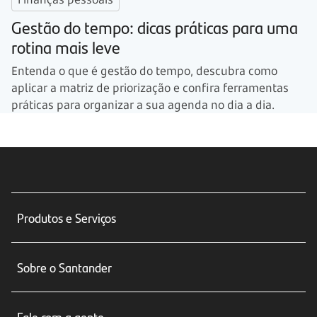
Gestão do tempo: dicas práticas para uma
rotina mais leve
Entenda o que é gestão do tempo, descubra como
aplicar a matriz de priorização e confira ferramentas
práticas para organizar a sua agenda no dia a dia.
Produtos e Serviços
Conta corrente
Sobre o Santander
Cartões de crédito
Sobre nós
Seguros
Fale com a gente