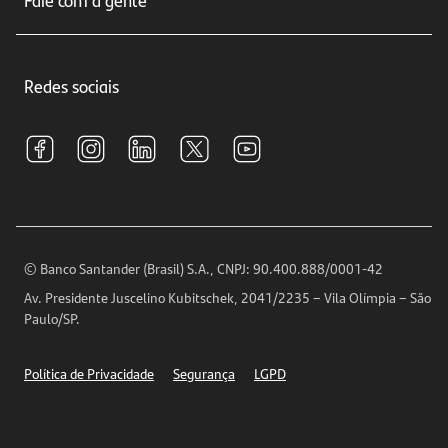
Educação Financeira
Crédito e Financiamentos
Central de Atendimento
Trabalhe conosco
Investimentos
Redes sociais
Central de Renegociação
Sustentabilidade
Tarifas e pacotes de serviços
S.A.C
Relações com Investidores
Para sua Empresa
Ouvidoria
Imprensa
Encontre nossas agências
Análises Econômicas
Horários de Atendimento
© Banco Santander (Brasil) S.A., CNPJ: 90.400.888/0001-42
Definições de Cookies
Av. Presidente Juscelino Kubitschek, 2041/2235 – Vila Olímpia – São
Telefones
Paulo/SP.
Segurança
Política de Privacidade
Segurança
LGPD
Ética – Canal de denúncia