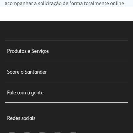
acompanhar a solicitação de forma totalmente online
Produtos e Serviços
Conta corrente
Sobre o Santander
Cartões de crédito
Sobre nós
Seguros
Fale com a gente
Educação Financeira
Crédito e Financiamentos
Central de Atendimento
Trabalhe conosco
Investimentos
Redes sociais
Central de Renegociação
Sustentabilidade
Tarifas e pacotes de serviços
S.A.C