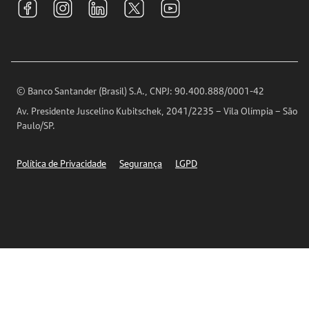
Relações com Investidores
Para sua Empresa
Ouvidoria
Imprensa
Encontre nossas agências
Análises Econômicas
Horários de Atendimento
© Banco Santander (Brasil) S.A., CNPJ: 90.400.888/0001-42
Definições de Cookies
Av. Presidente Juscelino Kubitschek, 2041/2235 – Vila Olímpia – São
Telefones
Paulo/SP.
Segurança
Política de Privacidade
Segurança
LGPD
Ética – Canal de denúncia