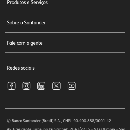
Produtos e Serviços
Conta corrente
Sobre o Santander
Cartões de crédito
Sobre nós
Seguros
Fale com a gente
Educação Financeira
Crédito e Financiamentos
Central de Atendimento
Trabalhe conosco
Investimentos
Redes sociais
Central de Renegociação
Sustentabilidade
Tarifas e pacotes de serviços
S.A.C
Relações com Investidores
Para sua Empresa
Ouvidoria
Imprensa
Encontre nossas agências
Análises Econômicas
Horários de Atendimento
© Banco Santander (Brasil) S.A., CNPJ: 90.400.888/0001-42
Definições de Cookies
Av. Presidente Juscelino Kubitschek, 2041/2235 – Vila Olímpia – São