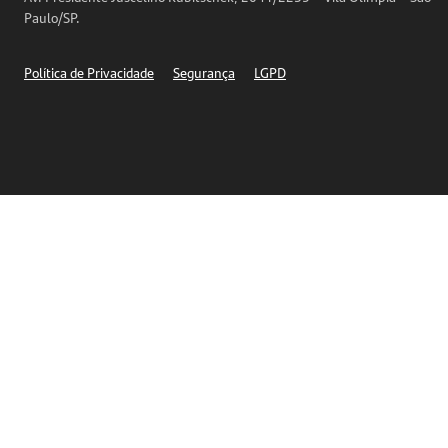
Telefones
Paulo/SP.
Segurança
Política de Privacidade
Segurança
LGPD
Ética – Canal de denúncia