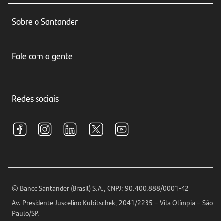
Conta corrente
Sobre o Santander
Cartões de crédito
Sobre nós
Seguros
Fale com a gente
Educação Financeira
Crédito e Financiamentos
Central de Atendimento
Trabalhe conosco
Investimentos
Redes sociais
Central de Renegociação
Sustentabilidade
Tarifas e pacotes de serviços
S.A.C
Relações com Investidores
Para sua Empresa
Ouvidoria
Imprensa
Encontre nossas agências
Análises Econômicas
Horários de Atendimento
© Banco Santander (Brasil) S.A., CNPJ: 90.400.888/0001-42
Definições de Cookies
Av. Presidente Juscelino Kubitschek, 2041/2235 – Vila Olímpia – São
Telefones
Paulo/SP.