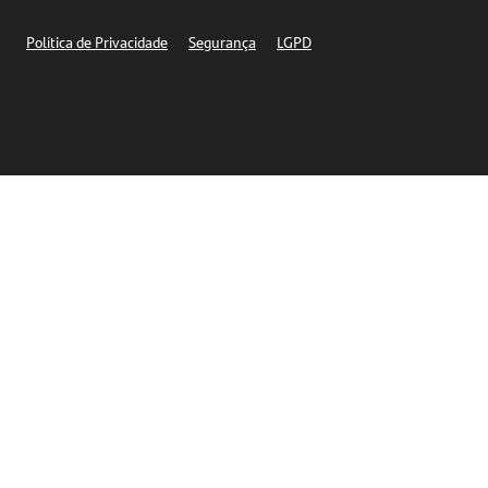
Segurança
Política de Privacidade
Segurança
LGPD
Ética – Canal de denúncia