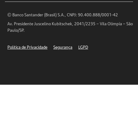
Encontre nossas agências
Análises Econômicas
Horários de Atendimento
© Banco Santander (Brasil) S.A., CNPJ: 90.400.888/0001-42
Definições de Cookies
Av. Presidente Juscelino Kubitschek, 2041/2235 – Vila Olímpia – São
Telefones
Paulo/SP.
Segurança
Política de Privacidade
Segurança
LGPD
Ética – Canal de denúncia