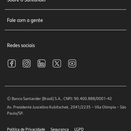
Cartões de crédito
Sobre nós
Seguros
Fale com a gente
Educação Financeira
Crédito e Financiamentos
Central de Atendimento
Trabalhe conosco
Investimentos
Redes sociais
Central de Renegociação
Sustentabilidade
Tarifas e pacotes de serviços
S.A.C
Relações com Investidores
Para sua Empresa
Ouvidoria
Imprensa
Encontre nossas agências
Análises Econômicas
Horários de Atendimento
© Banco Santander (Brasil) S.A., CNPJ: 90.400.888/0001-42
Definições de Cookies
Av. Presidente Juscelino Kubitschek, 2041/2235 – Vila Olímpia – São
Telefones
Paulo/SP.
Segurança
Política de Privacidade
Segurança
LGPD