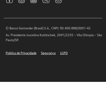
Relações com Investidores
Para sua Empresa
Ouvidoria
Imprensa
Encontre nossas agências
Análises Econômicas
Horários de Atendimento
© Banco Santander (Brasil) S.A., CNPJ: 90.400.888/0001-42
Definições de Cookies
Av. Presidente Juscelino Kubitschek, 2041/2235 – Vila Olímpia – São
Telefones
Paulo/SP.
Segurança
Política de Privacidade
Segurança
LGPD
Ética – Canal de denúncia