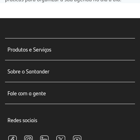
Produtos e Serviços
Conta corrente
Sobre o Santander
Cartões de crédito
Sobre nós
Seguros
Fale com a gente
Educação Financeira
Crédito e Financiamentos
Central de Atendimento
Trabalhe conosco
Investimentos
Redes sociais
Central de Renegociação
Sustentabilidade
Tarifas e pacotes de serviços
S.A.C