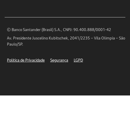
Para sua Empresa
Ouvidoria
Imprensa
Encontre nossas agências
Análises Econômicas
Horários de Atendimento
© Banco Santander (Brasil) S.A., CNPJ: 90.400.888/0001-42
Definições de Cookies
Av. Presidente Juscelino Kubitschek, 2041/2235 – Vila Olímpia – São
Telefones
Paulo/SP.
Segurança
Política de Privacidade
Segurança
LGPD
Ética – Canal de denúncia