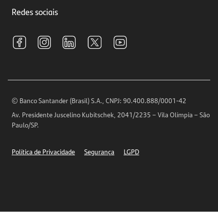
Trabalhe conosco
Investimentos
Redes sociais
Central de Renegociação
Sustentabilidade
Tarifas e pacotes de serviços
S.A.C
Relações com Investidores
Para sua Empresa
Ouvidoria
Imprensa
Encontre nossas agências
Análises Econômicas
Horários de Atendimento
© Banco Santander (Brasil) S.A., CNPJ: 90.400.888/0001-42
Definições de Cookies
Av. Presidente Juscelino Kubitschek, 2041/2235 – Vila Olímpia – São
Telefones
Paulo/SP.
Segurança
Política de Privacidade
Segurança
LGPD
Ética – Canal de denúncia