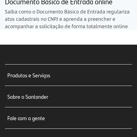
Documento Básico de Entrada online
Saiba como o Documento Básico de Entrada regulariza
atos cadastrais no CNPJ e aprenda a preencher e
acompanhar a solicitação de forma totalmente online
Produtos e Serviços
Conta corrente
Sobre o Santander
Cartões de crédito
Sobre nós
Seguros
Fale com a gente
Educação Financeira
Crédito e Financiamentos
Central de Atendimento