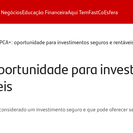
 Negócios
Educação Financeira
Aqui Tem
FastCo
Esfera
PCA+: oportunidade para investimentos seguros e rentávei
portunidade para inves
eis
 considerado um investimento seguro e que pode oferecer se