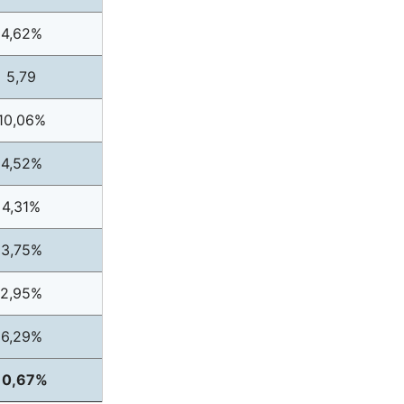
4,62%
5,79
10,06%
4,52%
4,31%
3,75%
2,95%
6,29%
10,67%