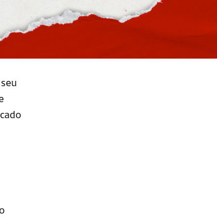
 seu
e
rcado
ão