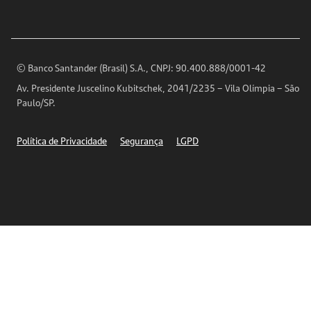
Para sua Empresa
Ouvidoria
Imprensa
Encontre nossas agências
Análises Econômicas
Horários de Atendimento
© Banco Santander (Brasil) S.A., CNPJ: 90.400.888/0001-42
Definições de Cookies
Av. Presidente Juscelino Kubitschek, 2041/2235 – Vila Olímpia – São
Telefones
Paulo/SP.
Segurança
Política de Privacidade
Segurança
LGPD
Ética – Canal de denúncia