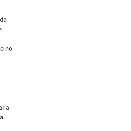
 da
e
mo no
ar a
ra