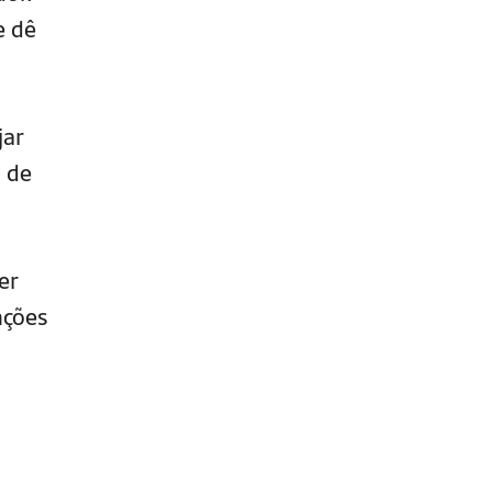
 dê
jar
 de
er
nções