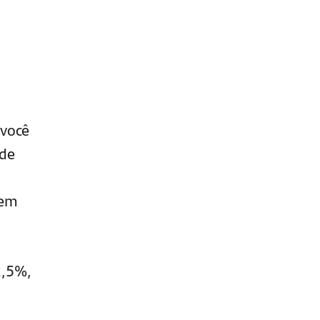
 você
nde
 em
2,5%,
.