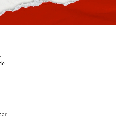
,
de.
dor.