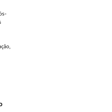
ós-
s
ação,
o