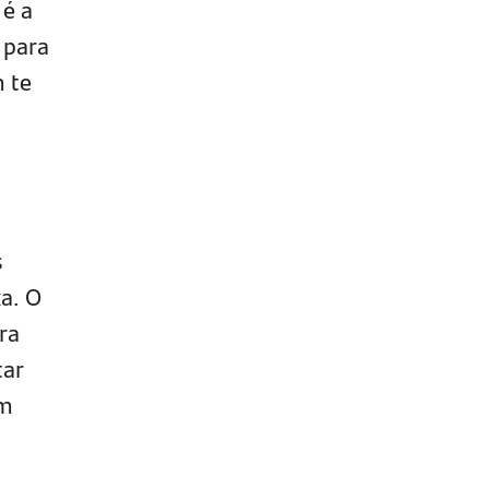
 é a
 para
m te
s
a. O
ra
tar
om