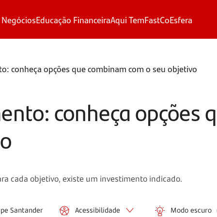
 Negócios
Educação Financeira
Aqui Tem
FastCo
Esfera
nto: conheça opções que combinam com o seu objetivo
imento: conheça opções
vo
Para cada objetivo, existe um investimento indicado.
ipe Santander
Acessibilidade
Modo escuro