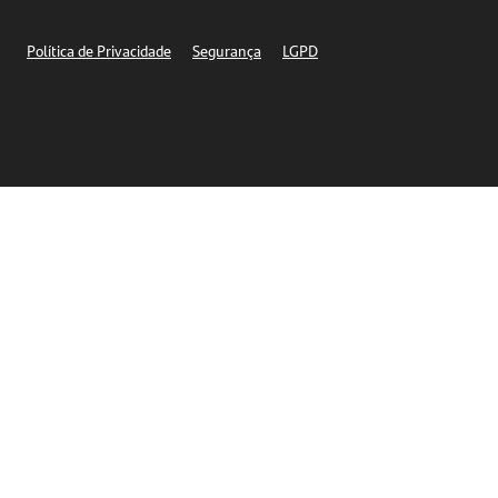
Segurança
Política de Privacidade
Segurança
LGPD
Ética – Canal de denúncia