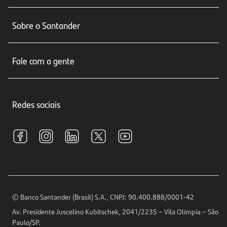
Conta corrente
Sobre o Santander
Cartões de crédito
Sobre nós
Seguros
Fale com a gente
Educação Financeira
Crédito e Financiamentos
Central de Atendimento
Trabalhe conosco
Investimentos
Redes sociais
Central de Renegociação
Sustentabilidade
Tarifas e pacotes de serviços
S.A.C
Relações com Investidores
Para sua Empresa
Ouvidoria
Imprensa
Encontre nossas agências
Análises Econômicas
Horários de Atendimento
© Banco Santander (Brasil) S.A., CNPJ: 90.400.888/0001-42
Definições de Cookies
Av. Presidente Juscelino Kubitschek, 2041/2235 – Vila Olímpia – São
Telefones
Paulo/SP.