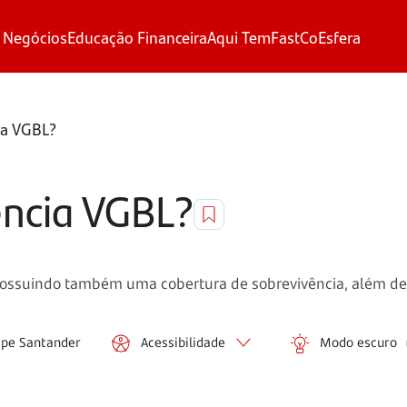
 Negócios
Educação Financeira
Aqui Tem
FastCo
Esfera
ia VGBL?
ência VGBL?
possuindo também uma cobertura de sobrevivência, além de
ipe Santander
Acessibilidade
Modo escuro