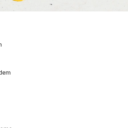
m
ndem