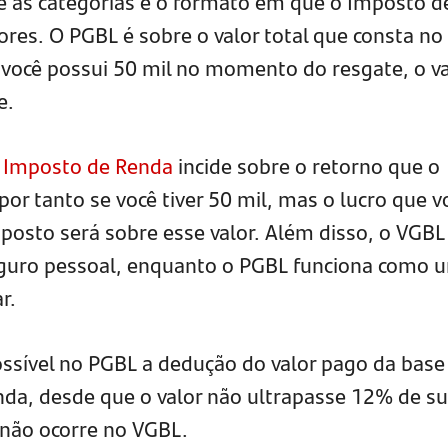
tre as categorias é o formato em que o Imposto d
ores. O PGBL é sobre o valor total que consta no
e você possui 50 mil no momento do resgate, o va
e.
o
Imposto de Renda
incide sobre o retorno que o
por tanto se você tiver 50 mil, mas o lucro que v
mposto será sobre esse valor. Além disso, o VGBL
guro pessoal, enquanto o PGBL funciona como 
r.
ssível no PGBL a dedução do valor pago da base
nda, desde que o valor não ultrapasse 12% de s
 não ocorre no VGBL.