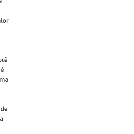
e
lor
ocê
 é
uma
 de
ua