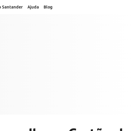
o Santander
Ajuda
Blog
dito
to e aproveite mais