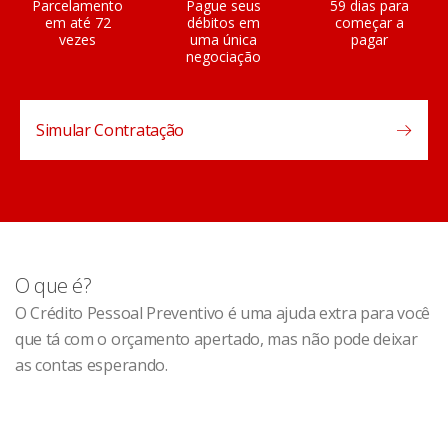
Parcelamento
Pague seus
59 dias para
em até 72
débitos em
começar a
vezes
uma única
pagar
negociação
Simular Contratação
O que é?
O Crédito Pessoal Preventivo é uma ajuda extra para você
que tá com o orçamento apertado, mas não pode deixar
as contas esperando.