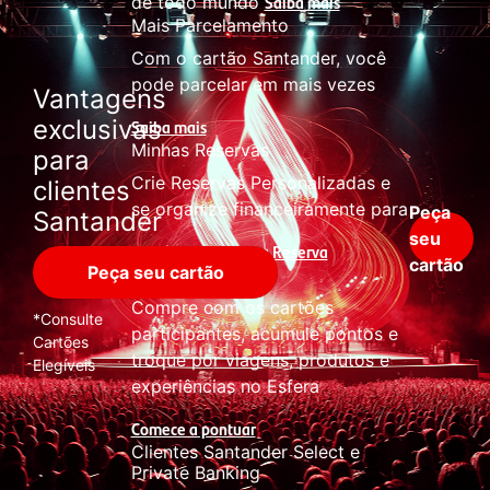
Saiba mais
de todo mundo
Mais Parcelamento
Com o cartão Santander, você
pode parcelar em mais vezes
Vantagens
exclusivas
Saiba mais
Minhas Reservas
para
Crie Reservas Personalizadas e
clientes
se organize financeiramente para
Peça
Santander
seu
Crie sua Reserva
os shows
cartão
Peça seu cartão
Acumule Pontos
Compre com os cartões
*Consulte
participantes, acumule pontos e
Cartões
troque por viagens, produtos e
Elegíveis
experiências no Esfera
Comece a pontuar
Clientes Santander Select e
Private Banking