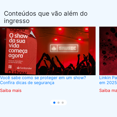
Conteúdos que vão além do
ingresso
Você sabe como se proteger em um show?
Linkin P
Confira dicas de segurança
em 2025
Saiba mais
Saiba ma