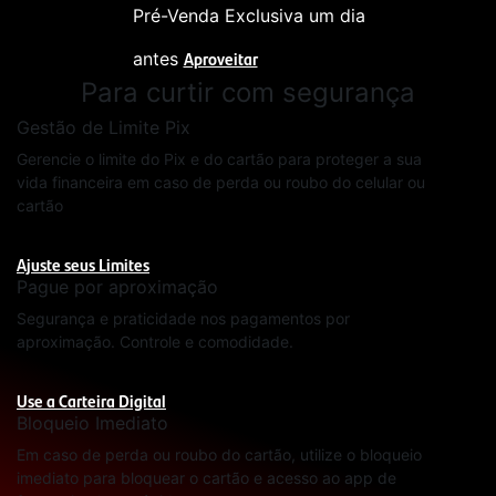
Pré-Venda Exclusiva um dia
Aproveitar
antes
Para curtir com segurança
Gestão de Limite Pix
Gerencie o limite do Pix e do cartão para proteger a sua
vida financeira em caso de perda ou roubo do celular ou
cartão
Ajuste seus Limites
Pague por aproximação
Segurança e praticidade nos pagamentos por
aproximação. Controle e comodidade.
Use a Carteira Digital
Bloqueio Imediato
Em caso de perda ou roubo do cartão, utilize o bloqueio
imediato para bloquear o cartão e acesso ao app de