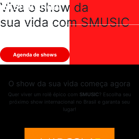
Viva o show da
sua vida com SMUSIC
Agenda de shows
O show da sua vida começa agora
Quer viver um rolê épico com
SMUSIC
? Escolha seu
próximo show internacional no Brasil e garanta seu
lugar!