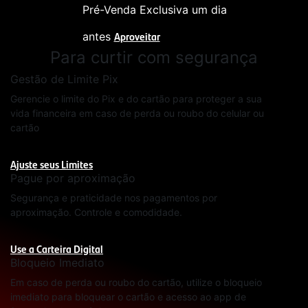
Pré-Venda Exclusiva um dia
Aproveitar
antes
Para curtir com segurança
Gestão de Limite Pix
Gerencie o limite do Pix e do cartão para proteger a sua
vida financeira em caso de perda ou roubo do celular ou
cartão
Ajuste seus Limites
Pague por aproximação
Segurança e praticidade nos pagamentos por
aproximação. Controle e comodidade.
Use a Carteira Digital
Bloqueio Imediato
Em caso de perda ou roubo do cartão, utilize o bloqueio
imediato para bloquear o cartão e acesso ao app de