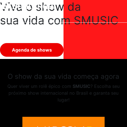
Viva o show da
sua vida com SMUSIC
Agenda de shows
O show da sua vida começa agora
Quer viver um rolê épico com
SMUSIC
? Escolha seu
próximo show internacional no Brasil e garanta seu
lugar!