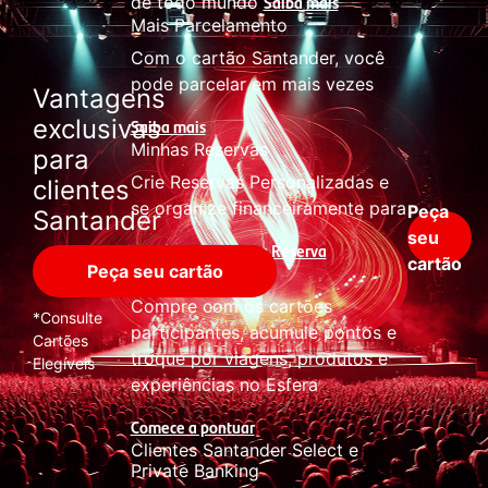
Saiba mais
de todo mundo
Mais Parcelamento
Com o cartão Santander, você
pode parcelar em mais vezes
Vantagens
exclusivas
Saiba mais
Minhas Reservas
para
Crie Reservas Personalizadas e
clientes
se organize financeiramente para
Peça
Santander
seu
Crie sua Reserva
os shows
cartão
Peça seu cartão
Acumule Pontos
Compre com os cartões
*Consulte
participantes, acumule pontos e
Cartões
troque por viagens, produtos e
Elegíveis
experiências no Esfera
Comece a pontuar
Clientes Santander Select e
Private Banking