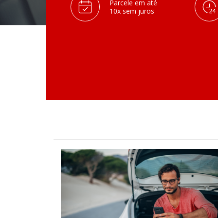
Parcele em até
10x sem juros