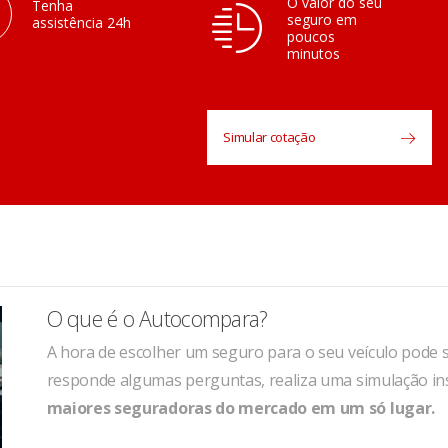
O valor do seu
Tenha
seguro em
assistência 24h
poucos
minutos
Simular cotação
O que é o Autocompara?
A hora de escolher um seguro para o seu veículo pode 
responde algumas perguntas, realiza uma simulação in
maiores seguradoras do mercado em um só lugar.