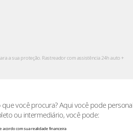
ara a sua proteção. Rastreador com assistência 24h auto +
 que você procura? Aqui você pode personali
eto ou intermediário, você pode:
e acordo com sua realidade financeira