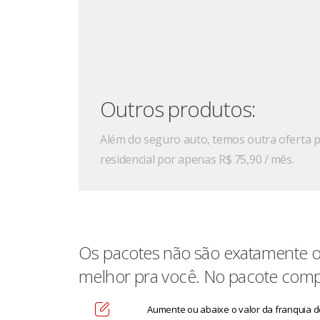
Outros produtos:
Além do seguro auto, temos outra oferta p
residencial por apenas R$ 75,90 / mês.
Os pacotes não são exatamente o
melhor pra você. No pacote compl
Aumente ou abaixe o valor da franquia d