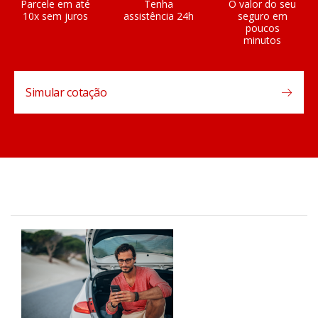
Parcele em até
Tenha
O valor do seu
10x sem juros
assistência 24h
seguro em
poucos
minutos
Simular cotação