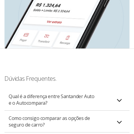
Dúvidas Frequentes.
Qual é a diferença entre Santander Auto
e o Autocompara?
Como consigo comparar as opções de
O
Autocompara
: Apoia você na cotação do seu seguro
seguro de carro?
auto ou moto, selecionando as melhores seguradoras