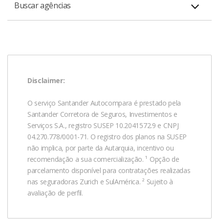
4004 3535 capitais e regiões metropolitanas / 0800 702
Buscar agências
Veja os serviços disponíveis e localize
aqui
o caixa
3535 demais localidades
eletrônico mais próximo
Encontre
aqui
a agência mais próxima de você
Pessoa Jurídica - De segunda-feira à sexta-feira das 8h
às 19h.
4004 2125 capitais e regiões metropolitanas / 0800 726
2125 demais localidades
Disclaimer:
O serviço Santander Autocompara é prestado pela
Santander Corretora de Seguros, Investimentos e
Serviços S.A., registro SUSEP 10.2041572.9 e CNPJ
04.270.778/0001-71. O registro dos planos na SUSEP
não implica, por parte da Autarquia, incentivo ou
recomendação a sua comercialização. ¹ Opção de
parcelamento disponível para contratações realizadas
nas seguradoras Zurich e SulAmérica. ² Sujeito à
avaliação de perfil.