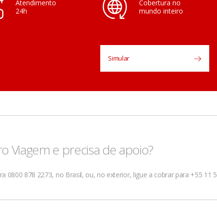
Atendimento
Cobertura no
24h
mundo inteiro
Simular
ro Viagem e precisa de apoio?
 0800 878 2273, no Brasil, ou, no exterior, ligue a cobrar para +55 11 