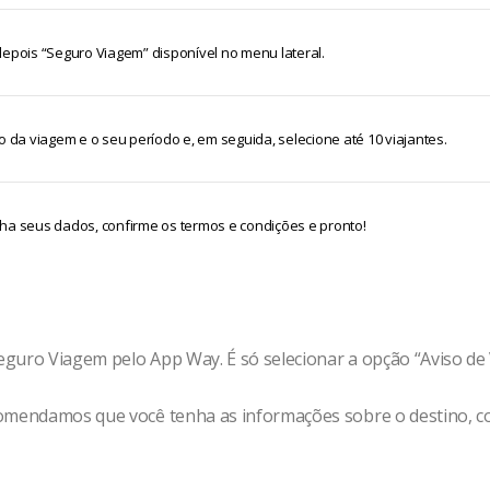
acidentais, devidamente coberta.
depois “Seguro Viagem” disponível no menu lateral.
o da viagem e o seu período e, em seguida, selecione até 10 viajantes.
ha seus dados, confirme os termos e condições e pronto!
guro Viagem pelo App Way. É só selecionar a opção “Aviso de 
omendamos que você tenha as informações sobre o destino, c