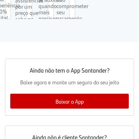
assistências
periência
quando
comprometer
por um
00%
mais
seu
preço que
ital.
precisar.
orçamento.
cabe no
bolso.
Ainda não tem o App Santander?
Baixe agora e monte um seguro do seu jeito
Baixar o App
Ainda não é cliente Santander?