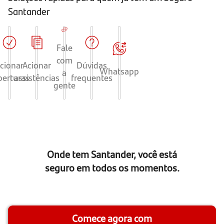
Santander
Fale
com
cionar
Acionar
Dúvidas
Whatsapp
a
berturas
assistências
frequentes
gente
Onde tem Santander, você está
seguro em todos os momentos.
Comece agora com