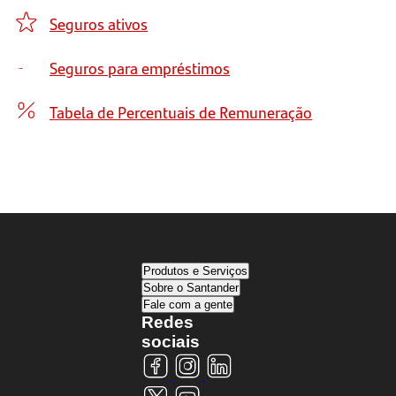
Seguros ativos
Seguros para empréstimos
Tabela de Percentuais de Remuneração
Produtos e Serviços
Sobre o Santander
Fale com a gente
Redes
sociais
Visite nosso perfil no Facebook
Visite nosso perfil no Instagram
Visite nosso perfil no LinkedIn
Visite nosso perfil no X
Visite nosso perfil no YouTube