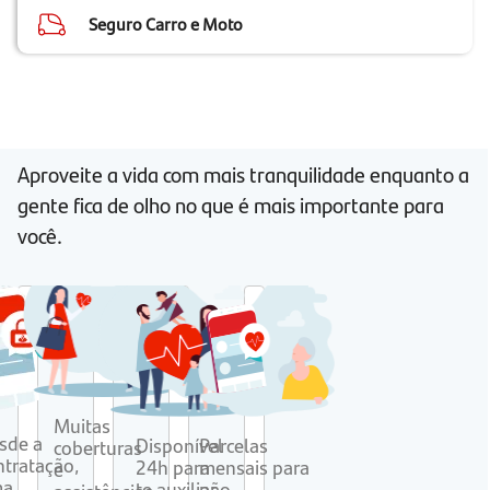
Seguro Carro e Moto
Aproveite a vida com mais tranquilidade enquanto a
gente fica de olho no que é mais importante para
você.
Muitas
sde a
Disponível
Parcelas
coberturas
ntratação,
24h para
mensais para
e
ma
te auxiliar
não