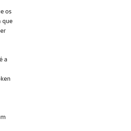
ue os
m que
er
é a
oken
bém