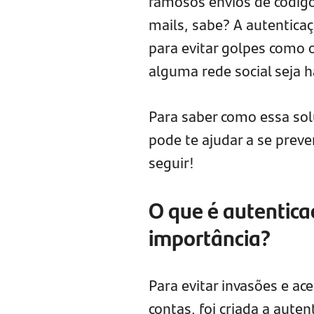
famosos envios de códigos
mails, sabe? A autentica
para evitar golpes como 
alguma rede social seja 
Para saber como essa so
pode te ajudar a se preve
seguir!
O que é autentica
importância?
Para evitar invasões e ac
contas, foi criada a aute