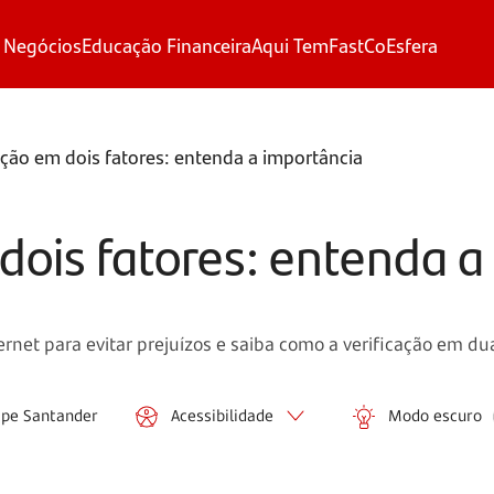
 Negócios
Educação Financeira
Aqui Tem
FastCo
Esfera
ção em dois fatores: entenda a importância
dois fatores: entenda a
rnet para evitar prejuízos e saiba como a verificação em du
ipe Santander
Acessibilidade
Modo escuro