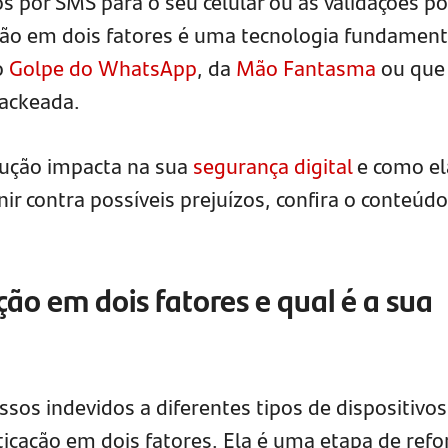
 por SMS para o seu celular ou as validações po
ção em dois fatores é uma tecnologia fundament
o
Golpe do WhatsApp
, da
Mão Fantasma
ou que
hackeada.
lução impacta na sua
segurança digital
e como el
nir contra possíveis prejuízos, confira o conteúdo
ção em dois fatores e qual é a sua
essos indevidos a diferentes tipos de dispositivo
nticação em dois fatores. Ela é uma etapa de refo