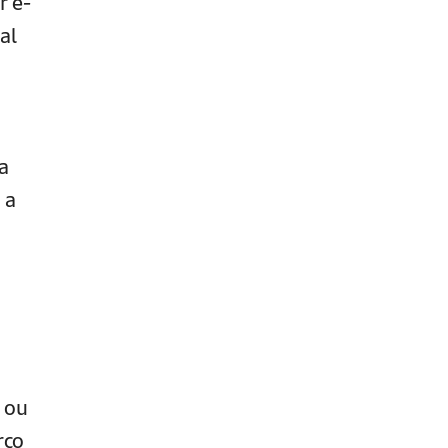
r e-
al
a
 a
s ou
rço