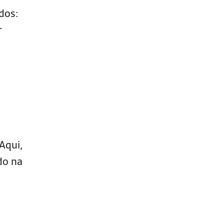
dos:
r
Aqui,
do na