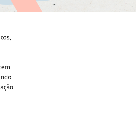
cos,
 tem
indo
cação