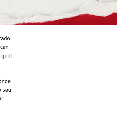
arado
ican
 qual
 onde
o seu
ar