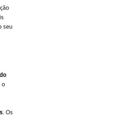
nção
is
o seu
 do
 o
s
. Os