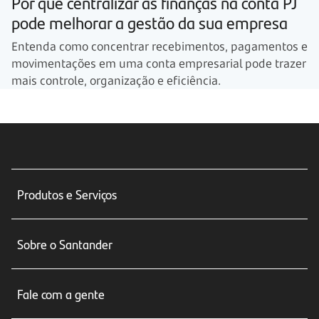
Por que centralizar as finanças na conta PJ
pode melhorar a gestão da sua empresa
Entenda como concentrar recebimentos, pagamentos e
movimentações em uma conta empresarial pode trazer
mais controle, organização e eficiência.
Produtos e Serviços
Conta corrente
Sobre o Santander
Cartões de crédito
Sobre nós
Seguros
Fale com a gente
Educação Financeira