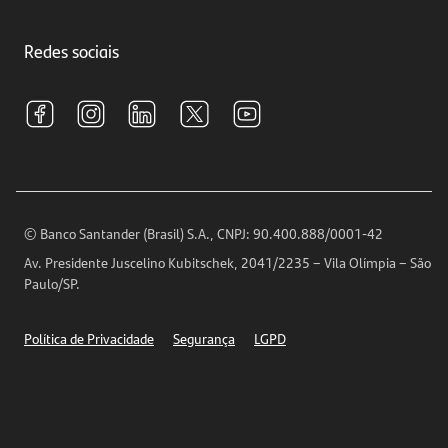
Crédito e Financiamentos
Central de Atendimento
Trabalhe conosco
Investimentos
Redes sociais
Central de Renegociação
Sustentabilidade
Tarifas e pacotes de serviços
S.A.C
Relações com Investidores
Para sua Empresa
Ouvidoria
Imprensa
Encontre nossas agências
Análises Econômicas
Horários de Atendimento
© Banco Santander (Brasil) S.A., CNPJ: 90.400.888/0001-42
Definições de Cookies
Av. Presidente Juscelino Kubitschek, 2041/2235 – Vila Olímpia – São
Telefones
Paulo/SP.
Segurança
Política de Privacidade
Segurança
LGPD
Ética – Canal de denúncia