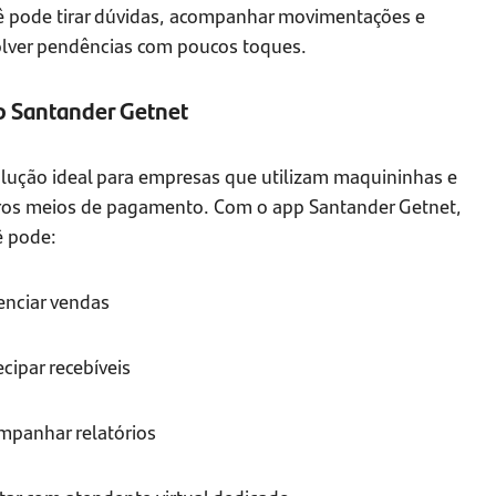
ê pode tirar dúvidas, acompanhar movimentações e
olver pendências com poucos toques.
 Santander Getnet
olução ideal para empresas que utilizam maquininhas e
ros meios de pagamento. Com o app Santander Getnet,
ê pode:
enciar vendas
cipar recebíveis
mpanhar relatórios