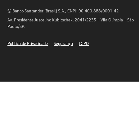
Análises Econômicas
Horários de Atendimento
© Banco Santander (Brasil) S.A., CNPJ: 90.400.888/0001-42
Definições de Cookies
Av. Presidente Juscelino Kubitschek, 2041/2235 – Vila Olímpia – São
Telefones
Paulo/SP.
Segurança
Política de Privacidade
Segurança
LGPD
Ética – Canal de denúncia